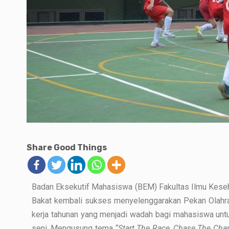
Share Good Things
Badan Eksekutif Mahasiswa (BEM) Fakultas Ilmu Keseh
Bakat kembali sukses menyelenggarakan Pekan Olahr
kerja tahunan yang menjadi wadah bagi mahasiswa unt
seni. Mengusung tema
“Start The Race, Chase The Ch