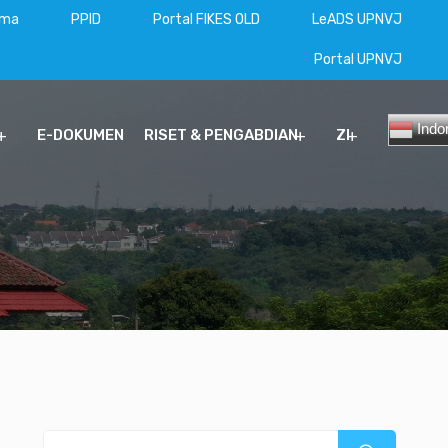
ama
PPID
Portal FIKES OLD
LeADS UPNVJ
Portal UPNVJ
Indo
E-DOKUMEN
RISET & PENGABDIAN
ZI