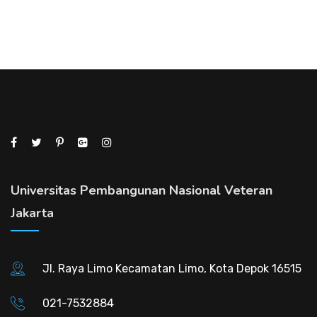
DearFlip: Loading PDF 45%
Please wait while flipbook is
loading. For more related
...
info, FAQs and issues please
refer to
DearFlip WordPress
Flipbook Plugin Help
documentation.
Universitas Pembangunan Nasional Veteran
Jakarta
Jl. Raya Limo Kecamatan Limo, Kota Depok 16515
021-7532884