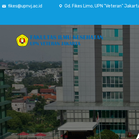
fikes@upnvj.ac.id
Gd. Fikes Limo, UPN "Veteran" Jakart