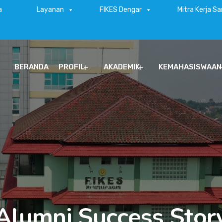
a
Layanan
FIKES Dengar
Mitra Kerja S
BERANDA
PROFIL
AKADEMIK
KEMAHASISWAAN
Alumni Success Stor