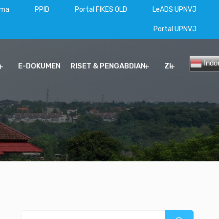
ama
PPID
Portal FIKES OLD
LeADS UPNVJ
Portal UPNVJ
Indo
E-DOKUMEN
RISET & PENGABDIAN
ZI