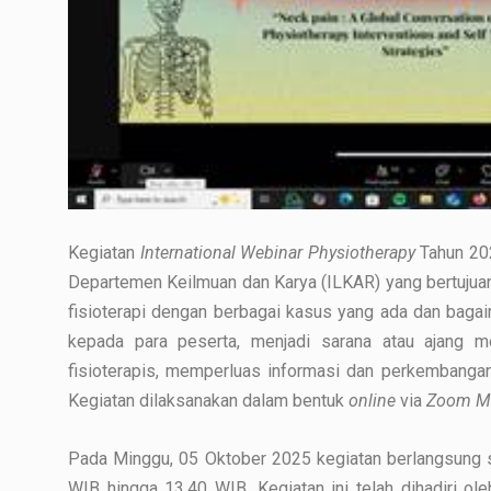
Kegiatan
International Webinar Physiotherapy
Tahun 20
Departemen Keilmuan dan Karya (ILKAR) yang bertuju
fisioterapi dengan berbagai kasus yang ada dan baga
kepada para peserta, menjadi sarana atau ajang m
fisioterapis, memperluas informasi dan perkembangan 
Kegiatan dilaksanakan dalam bentuk
online
via
Zoom M
Pada Minggu, 05 Oktober 2025 kegiatan berlangsung
WIB hingga 13.40 WIB. Kegiatan ini telah dihadiri o