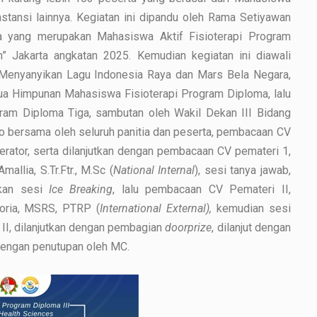
stansi lainnya. Kegiatan ini dipandu oleh Rama Setiyawan
a yang merupakan Mahasiswa Aktif Fisioterapi Program
” Jakarta angkatan 2025. Kemudian kegiatan ini diawali
Menyanyikan Lagu Indonesia Raya dan Mars Bela Negara,
ua Himpunan Mahasiswa Fisioterapi Program Diploma, lalu
ram Diploma Tiga, sambutan oleh Wakil Dekan III Bidang
o bersama oleh seluruh panitia dan peserta, pembacaan CV
rator, serta dilanjutkan dengan pembacaan CV pemateri 1,
llia, S.Tr.Ftr., M.Sc (
National Internal
), sesi tanya jawab,
tkan sesi
Ice Breaking
, lalu pembacaan CV Pemateri II,
loria, MSRS, PTRP (
International External),
kemudian sesi
i II, dilanjutkan dengan pembagian
doorprize
, dilanjut dengan
 dengan penutupan oleh MC.