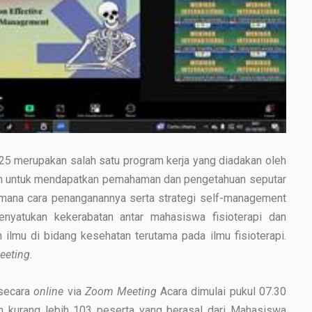
25 merupakan salah satu program kerja yang diadakan oleh
an untuk mendapatkan pemahaman dan pengetahuan seputar
imana cara penanganannya serta strategi self-management
enyatukan kekerabatan antar mahasiswa fisioterapi dan
ilmu di bidang kesehatan terutama pada ilmu fisioterapi.
eeting
.
 secara
online
via
Zoom Meeting
Acara dimulai pukul 07.30
leh kurang lebih 103 peserta yang berasal dari Mahasiswa