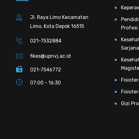
Kepera
Jl. Raya Limo Kecamatan
Pendidi
Limo, Kota Depok 16515
Profesi
Keseha
021-7532884
Sarjana
fikes@upnvj.ac.id
Keseha
Magiste
021-7546772
Fisiote
07:00 - 16:30
Fisiote
Gizi Pr