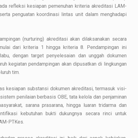
pada refleksi kesiapan pemenuhan kriteria akreditasi LAM-
erta penguatan koordinasi lintas unit dalam menghadapi
mpingan (nurturing) akreditasi akan dilaksanakan secara
mulai dari kriteria 1 hingga kriteria 8. Pendampingan ini
i Rabu, dengan target penyelesaian dan unggah dokumen
luruh kegiatan pendampingan akan dipusatkan di lingkungan
uruh tim.
s kesiapan substansi dokumen akreditasi, termasuk visi-
 sistem penilaian berbasis OBE, tata kelola dan penjaminan
syarakat, sarana prasarana, hingga luaran tridarma dan
dentifikasi kebutuhan bukti dukungnya secara rinci untuk
 LAM-PTKes.