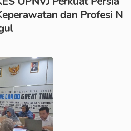
KES UPNVJ Perkuat Persia
 Keperawatan dan Profesi N
gul