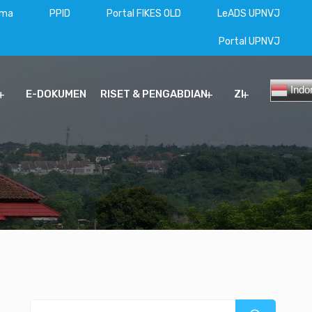
ama
PPID
Portal FIKES OLD
LeADS UPNVJ
Portal UPNVJ
Indo
E-DOKUMEN
RISET & PENGABDIAN
ZI