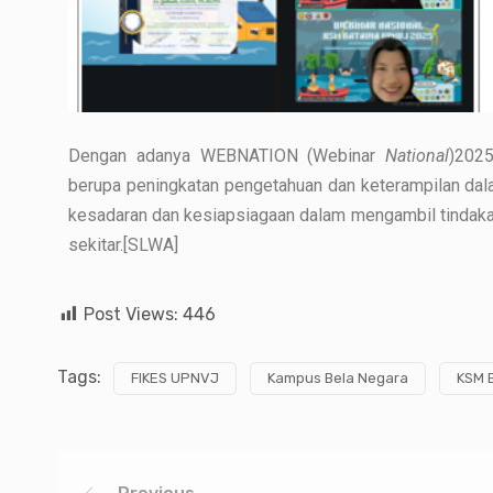
Dengan adanya WEBNATION (Webinar
National
)2025
berupa peningkatan pengetahuan dan keterampilan dal
kesadaran dan kesiapsiagaan dalam mengambil tindakan 
sekitar.[SLWA]
Post Views:
446
Tags:
FIKES UPNVJ
Kampus Bela Negara
KSM 