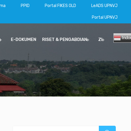
ama
PPID
Portal FIKES OLD
LeADS UPNVJ
Portal UPNVJ
Indo
E-DOKUMEN
RISET & PENGABDIAN
ZI