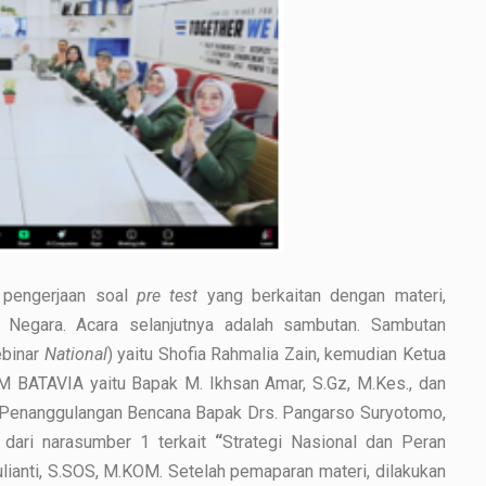
u pengerjaan soal
pre test
yang berkaitan dengan materi,
Negara. Acara selanjutnya adalah sambutan. Sambutan
ebinar
National
) yaitu Shofia Rahmalia Zain, kemudian Ketua
M BATAVIA yaitu Bapak M. Ikhsan Amar, S.Gz, M.Kes., dan
al Penanggulangan Bencana Bapak Drs. Pangarso Suryotomo,
i dari narasumber 1 terkait
“
Strategi Nasional dan Peran
ulianti, S.SOS, M.KOM. Setelah pemaparan materi, dilakukan