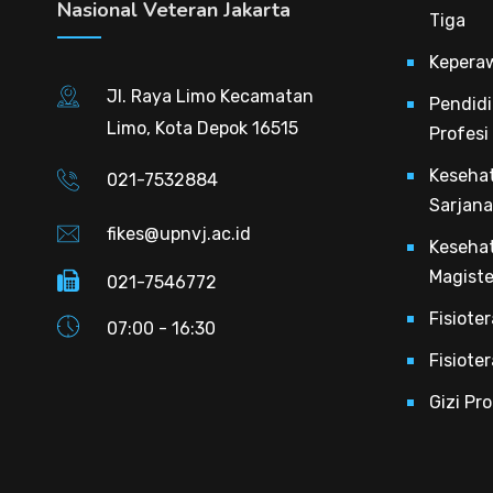
Nasional Veteran Jakarta
Tiga
Kepera
Jl. Raya Limo Kecamatan
Pendidi
Limo, Kota Depok 16515
Profesi
Keseha
021-7532884
Sarjana
fikes@upnvj.ac.id
Keseha
Magiste
021-7546772
Fisiote
07:00 - 16:30
Fisiote
Gizi Pr