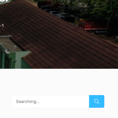
-1
Search
for: