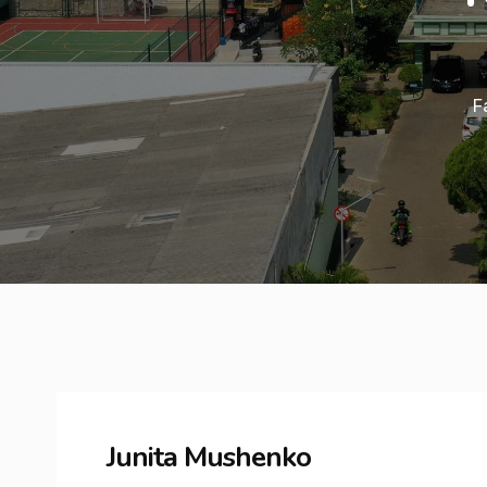
F
Junita Mushenko