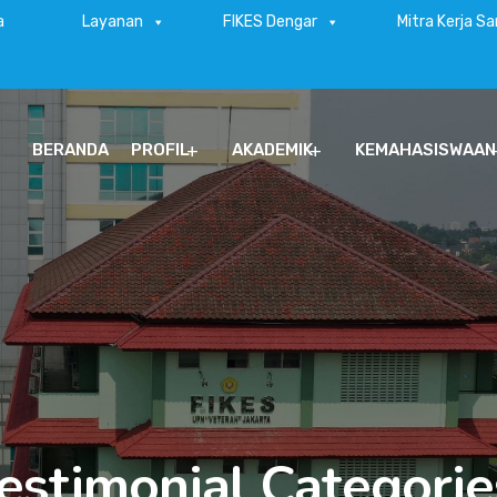
a
Layanan
FIKES Dengar
Mitra Kerja S
BERANDA
PROFIL
AKADEMIK
KEMAHASISWAAN
estimonial Categorie