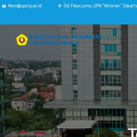
fikes@upnvj.ac.id
Gd. Fikes Limo, UPN "Veteran" Jakart
T