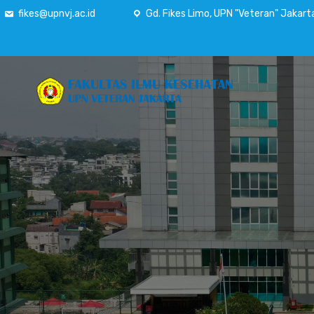
fikes@upnvj.ac.id
Gd. Fikes Limo, UPN "Veteran" Jakart