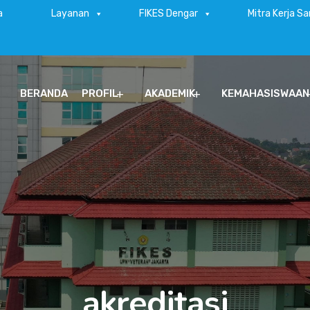
a
Layanan
FIKES Dengar
Mitra Kerja S
BERANDA
PROFIL
AKADEMIK
KEMAHASISWAAN
akreditasi