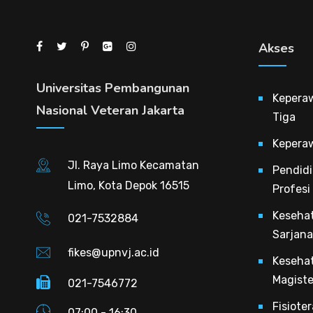
Akses
Universitas Pembangunan
Kepera
Nasional Veteran Jakarta
Tiga
Kepera
Jl. Raya Limo Kecamatan
Pendidi
Limo, Kota Depok 16515
Profesi
Keseha
021-7532884
Sarjana
fikes@upnvj.ac.id
Keseha
Magiste
021-7546772
Fisiote
07:00 - 16:30