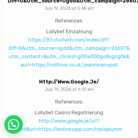
Diff=0&utm_source=ogdd&utm_campaign=26607&
July 19, 2026 at 5:48 am
References:
Lollybet Einzahlung
https://87.cholteth.com/index/d1?
diff=0&utm_source=ogdd&utm_campaign=26607&
utm_content=&utm_clickid=g00w000go8sgcg0k&
aurl=https://millhive.co.uk/jeanninenapoli
Http://www.google.je/
July 19, 2026 at 6:10 am
References:
Lollybet Casino Registrierung
http://www.google.je/url?
sa=t&url=https://biolinksapp.com/roxieplumm