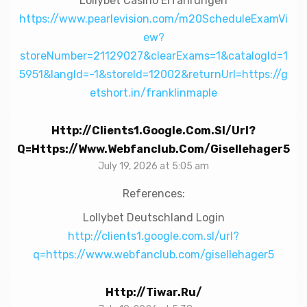
Lollybet Casino Erfahrungen
https://www.pearlevision.com/m20ScheduleExamVi
ew?
storeNumber=21129027&clearExams=1&catalogId=1
5951&langId=-1&storeId=12002&returnUrl=https://g
etshort.in/franklinmaple
Http://clients1.google.com.sl/url?
Q=https://www.webfanclub.com/gisellehager5
July 19, 2026 at 5:05 am
References:
Lollybet Deutschland Login
http://clients1.google.com.sl/url?
q=https://www.webfanclub.com/gisellehager5
Http://tiwar.ru/