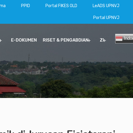
ama
PPID
Portal FIKES OLD
LeADS UPNVJ
Portal UPNVJ
Indo
E-DOKUMEN
RISET & PENGABDIAN
ZI