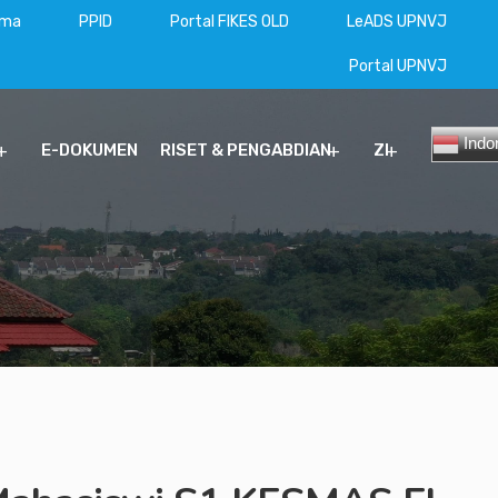
ama
PPID
Portal FIKES OLD
LeADS UPNVJ
Portal UPNVJ
Indo
E-DOKUMEN
RISET & PENGABDIAN
ZI