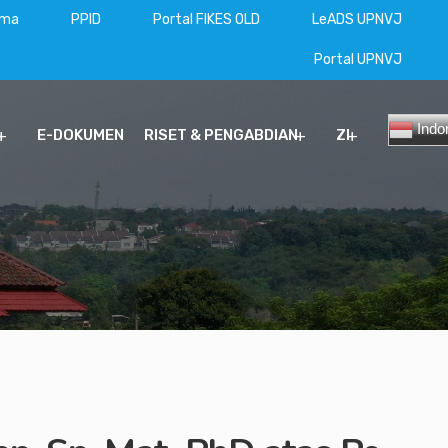
ama
PPID
Portal FIKES OLD
LeADS UPNVJ
Portal UPNVJ
Indo
E-DOKUMEN
RISET & PENGABDIAN
ZI