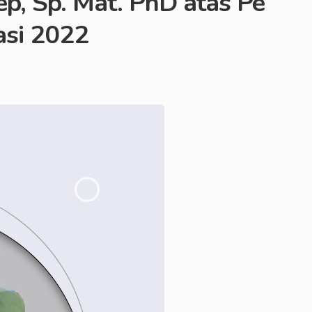
p, Sp. Mat. PhD atas Pe
asi 2022