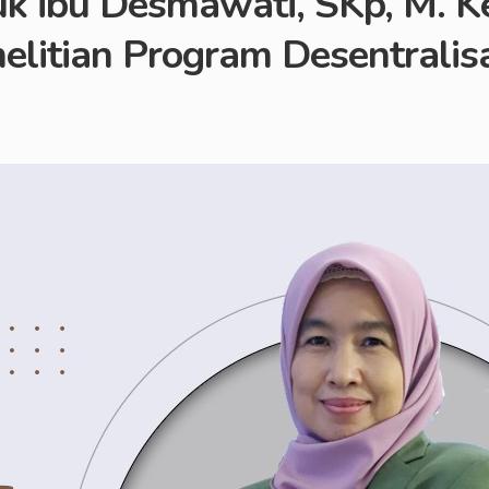
k ibu Desmawati, SKp, M. Ke
litian Program Desentralis