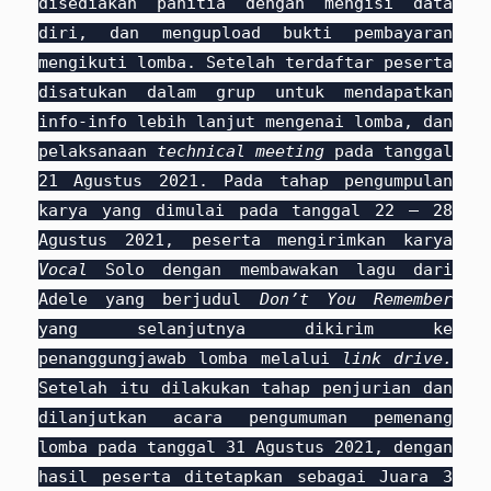
disediakan panitia dengan mengisi data
diri, dan mengupload bukti pembayaran
mengikuti lomba. Setelah terdaftar peserta
disatukan dalam grup untuk mendapatkan
info-info lebih lanjut mengenai lomba, dan
pelaksanaan
technical meeting
pada tanggal
21 Agustus 2021. Pada tahap pengumpulan
karya yang dimulai pada tanggal 22 – 28
Agustus 2021, peserta mengirimkan karya
Vocal
Solo dengan membawakan lagu dari
Adele yang berjudul
Don’t You Remember
yang selanjutnya dikirim ke
penanggungjawab lomba melalui
link drive.
Setelah itu dilakukan tahap penjurian dan
dilanjutkan acara pengumuman pemenang
lomba pada tanggal 31 Agustus 2021, dengan
hasil peserta ditetapkan sebagai Juara 3