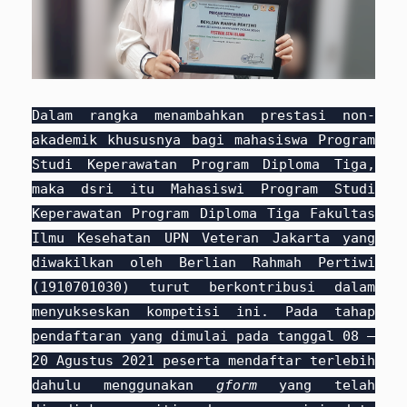
Dalam rangka menambahkan prestasi non-
akademik khususnya bagi mahasiswa Program
Studi Keperawatan Program Diploma Tiga,
maka dsri itu Mahasiswi Program Studi
Keperawatan Program Diploma Tiga Fakultas
Ilmu Kesehatan UPN Veteran Jakarta yang
diwakilkan oleh Berlian Rahmah Pertiwi
(1910701030) turut berkontribusi dalam
menyukseskan kompetisi ini. Pada tahap
pendaftaran yang dimulai pada tanggal 08 –
20 Agustus 2021 peserta mendaftar terlebih
dahulu menggunakan
gform
yang telah