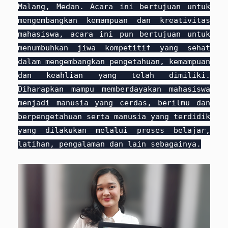
Malang, Medan. Acara ini bertujuan untuk
mengembangkan kemampuan dan kreativitas
mahasiswa, acara ini pun bertujuan untuk
menumbuhkan jiwa kompetitif yang sehat
dalam mengembangkan pengetahuan, kemampuan
dan keahlian yang telah dimiliki.
Diharapkan mampu memberdayakan mahasiswa
menjadi manusia yang cerdas, berilmu dan
berpengetahuan serta manusia yang terdidik
yang dilakukan melalui proses belajar,
latihan, pengalaman dan lain sebagainya.