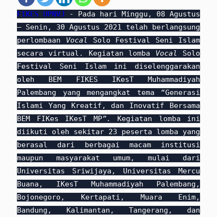
FIKES UPNVJ
- Pada hari Minggu, 08 Agustus
– Senin, 30 Agustus 2021 telah berlangsung
perlombaan
Vocal
Solo Festival Seni Islam
secara virtual. Kegiatan lomba
Vocal
Solo
Festival Seni Islam ini diselenggarakan
oleh BEM FIKES IKesT Muhammadiyah
Palembang yang mengangkat tema “Generasi
Islami Yang Kreatif, dan Inovatif Bersama
BEM FIKes IKesT MP
”.
Kegiatan lomba ini
diikuti oleh sekitar 23 peserta lomba yang
berasal dari berbagai macam institusi
maupun masyarakat umum, mulai dari
Universitas Sriwijaya, Universitas Mercu
Buana, IKesT Muhammadiyah Palembang,
Bojonegoro, Kertapati, Muara Enim,
Bandung, Kalimantan, Tangerang, dan