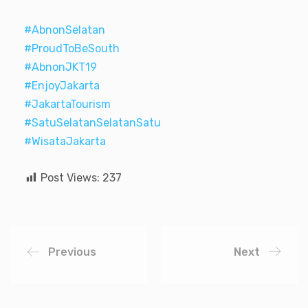
#AbnonSelatan
#ProudToBeSouth
#AbnonJKT19
#EnjoyJakarta
#JakartaTourism
#SatuSelatanSelatanSatu
#WisataJakarta
Post Views:
237
Previous
Next