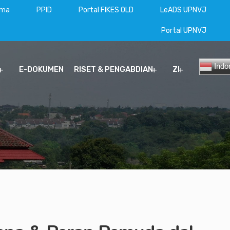
ama
PPID
Portal FIKES OLD
LeADS UPNVJ
Portal UPNVJ
Indo
E-DOKUMEN
RISET & PENGABDIAN
ZI