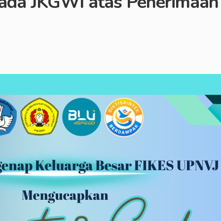
da JKGWI atas Penerimaan I