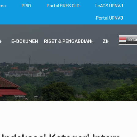
ama
PPID
Portal FIKES OLD
LeADS UPNVJ
Portal UPNVJ
Indo
E-DOKUMEN
RISET & PENGABDIAN
ZI