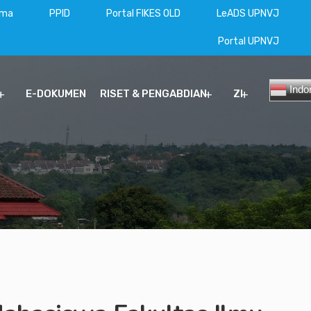
ama
PPID
Portal FIKES OLD
LeADS UPNVJ
Portal UPNVJ
Indo
E-DOKUMEN
RISET & PENGABDIAN
ZI