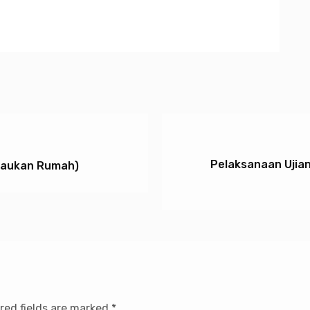
Pelaksanaan Ujia
jaukan Rumah)
red fields are marked
*