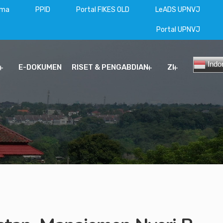
ama
PPID
Portal FIKES OLD
LeADS UPNVJ
Portal UPNVJ
Indo
E-DOKUMEN
RISET & PENGABDIAN
ZI