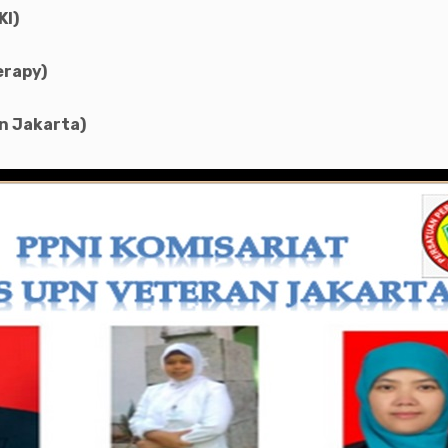
KI)
erapy)
an Jakarta)