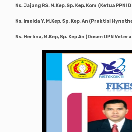
Ns. Jajang RS, M.Kep, Sp. Kep, Kom (Ketua PPNI D
Ns. Imelda Y, M.Kep, Sp. Kep, An (Praktisi Hynoth
Ns. Herlina, M.Kep, Sp. Kep An (Dosen UPN Veter