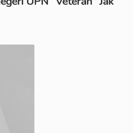
geri UPN “Veteran” Jak