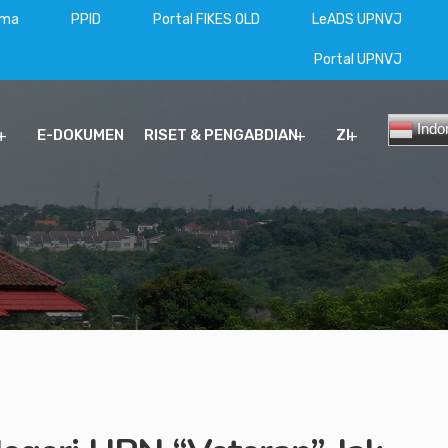
ama
PPID
Portal FIKES OLD
LeADS UPNVJ
Portal UPNVJ
Indo
E-DOKUMEN
RISET & PENGABDIAN
ZI