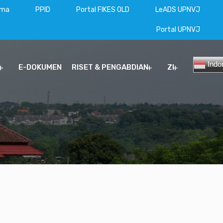
ama
PPID
Portal FIKES OLD
LeADS UPNVJ
Portal UPNVJ
Indo
E-DOKUMEN
RISET & PENGABDIAN
ZI