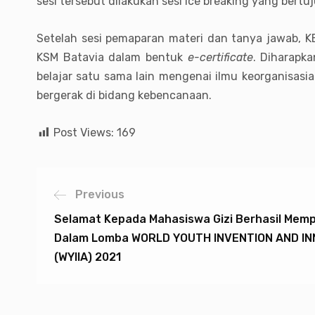
sesi tersebut dilakukan sesi ice breaking yang ber
Setelah sesi pemaparan materi dan tanya jawab, K
KSM Batavia dalam bentuk
e-certificate
. Diharapk
belajar satu sama lain mengenai ilmu keorganisa
bergerak di bidang kebencanaan.
Post Views:
169
Previous
Selamat Kepada Mahasiswa Gizi Berhasil Mem
Dalam Lomba WORLD YOUTH INVENTION AND I
(WYIIA) 2021