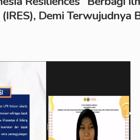
ia Resiliences “Berbagi I
e (IRES), Demi Terwujudnya