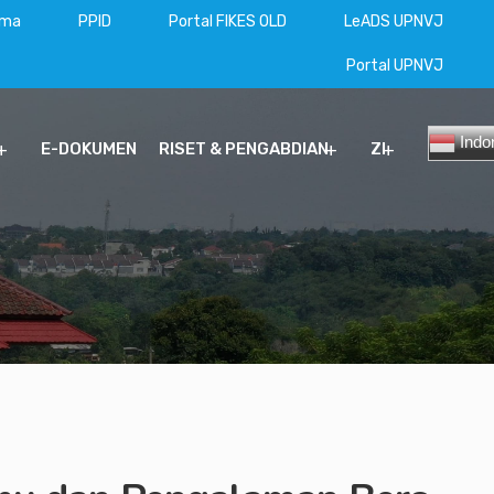
ama
PPID
Portal FIKES OLD
LeADS UPNVJ
Portal UPNVJ
Indo
E-DOKUMEN
RISET & PENGABDIAN
ZI