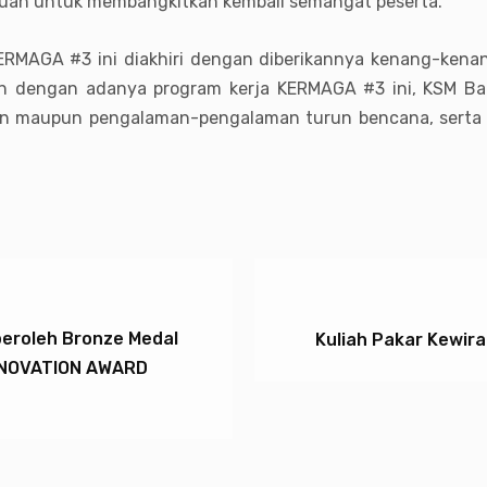
tujuan untuk membangkitkan kembali semangat peserta.
ERMAGA #3 ini diakhiri dengan diberikannya kenang-kena
an dengan adanya program kerja KERMAGA #3 ini, KSM Bata
sian maupun pengalaman-pengalaman turun bencana, serta
peroleh Bronze Medal
Kuliah Pakar Kewira
NNOVATION AWARD