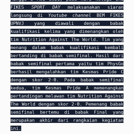
FIKES
SPORT DAY
melaksanakan siaran
langsung di
Youtube channel
BEM FIKES
UPNVJ yang diawali dengan babak
kualifikasi kelima yang dimenangkan oleh
tim Nutrition Against The World. Tim yang
menang dalam babak kualifikasi kembali
bertanding di babak semifinal. Hasil dari
babak semifinal pertama yaitu tim PhysGo
berhasil mengalahkan tim Kesmas Pride C
dengan skor 2-0. Pada babak semifinal
kedua, tim Kesmas Pride A memenangkan
pertandingan melawan tim Nutrition Against
The World dengan skor 2-0. Pemenang babak
semifinal bertemu di babak Final yang
merupakan akhir dari rangkaian kegiatan
ini.