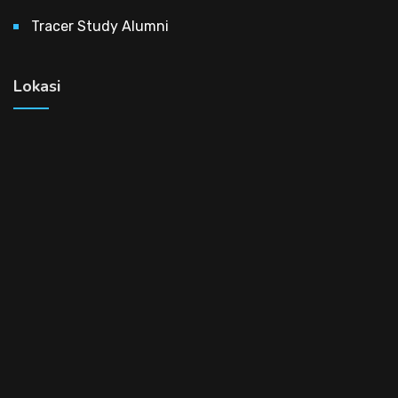
Tracer Study Alumni
Lokasi