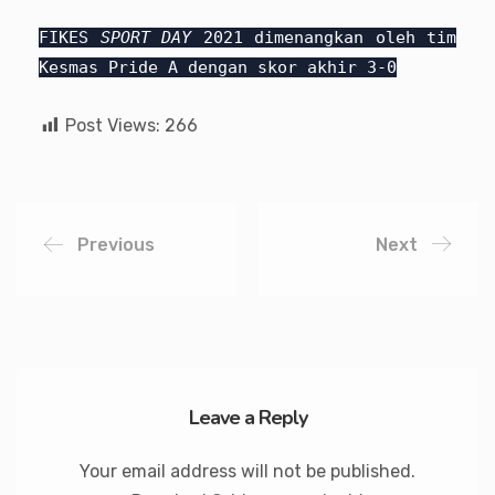
FIKES
SPORT DAY
2021 dimenangkan oleh tim
Kesmas Pride A dengan skor akhir 3-0
Post Views:
266
Previous
Next
Leave a Reply
Your email address will not be published.