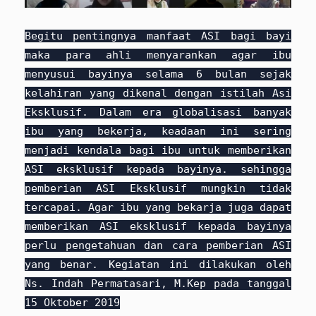
Begitu pentingnya manfaat ASI bagi bayi
maka para ahli menyarankan agar ibu
menyusui bayinya selama 6 bulan sejak
kelahiran yang dikenal dengan istilah Asi
Eksklusif. Dalam era globalisasi banyak
ibu yang bekerja, keadaan ini sering
menjadi kendala bagi ibu untuk memberikan
ASI eksklusif kepada bayinya. sehingga
pemberian ASI Eksklusif mungkin tidak
tercapai. Agar ibu yang bekarja juga dapat
memberikan ASI eksklusif kepada bayinya
perlu pengetahuan dan cara pemberian ASI
yang benar. Kegiatan ini dilakukan oleh
Ns. Indah Permatasari, M.Kep pada tanggal
15 Oktober 2019