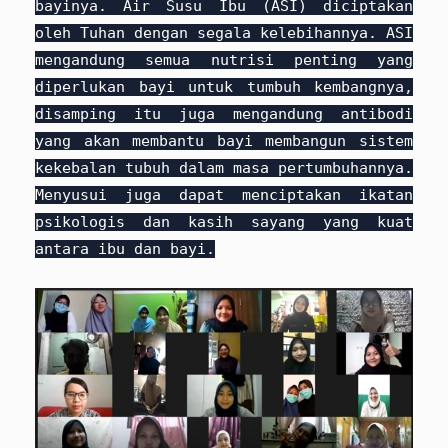
bayinya. Air Susu Ibu (ASI) diciptakan
oleh Tuhan dengan segala kelebihannya. ASI
mengandung semua nutrisi penting yang
diperlukan bayi untuk tumbuh kembangnya,
disamping itu juga mengandung antibodi
yang akan membantu bayi membangun sistem
kekebalan tubuh dalam masa pertumbuhannya.
Menyusui juga dapat menciptakan ikatan
psikologis dan kasih sayang yang kuat
antara ibu dan bayi.