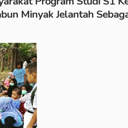
arakat Program Studi S1 Ke
abun Minyak Jelantah Sebag