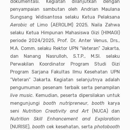
dokumentasi. Kegiatan dilanjutkan dengan
penyampaian sambutan oleh Andrian Maulana
Sungsang Widisantosa selaku Ketua Pelaksana
Aerobic at
Limo (AEROLIM) 2025, Naila Zahwa
selaku Ketua Himpunan Mahasiswa Gizi (HIMAGI)
periode 2024/2025, Prof. Dr. Anter Venus, Drs.,
M.A. Comm. selaku Rektor UPN “Veteran” Jakarta,
dan Nanang Nasrulloh, S.T.P., M.SI. selaku
Perwakilan Koordinator Program Studi Gizi
Program Sarjana Fakultas Ilmu Kesehatan UPN
“Veteran” Jakarta. Kegiatan selanjutnya adalah
pengumuman pesenam terbaik serta penampilan
live music
. Kemudian, peserta dipersilakan untuk
mengunjungi
booth nutripreneur
,
booth
karya
seni
Nutrition Creativity and Art
(NUCA) dan
Nutrition Skill Enhancement and Exploration
(NURISE),
booth
cek kesehatan, serta
photobooth