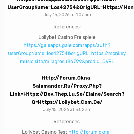
UserGroupName=los42754&origURL=https://mon
July 15, 2026 at 1:07 am
References:
Lollybet Casino Freispiele
https://galeapps.gale.com/apps/auth?
userGroupName=los42754&origURL=https://monkey
music.site/milagrosu86799&prodId=GVRL
Http://forum.okna-
Salamander.ru/proxy.php?
Link=https://dev.thep.lu.se/elaine/search?
Q=https://lollybet.com.de/
July 15, 2026 at 3:02 am
References:
Lollybet Casino Test
http://forum.okna-