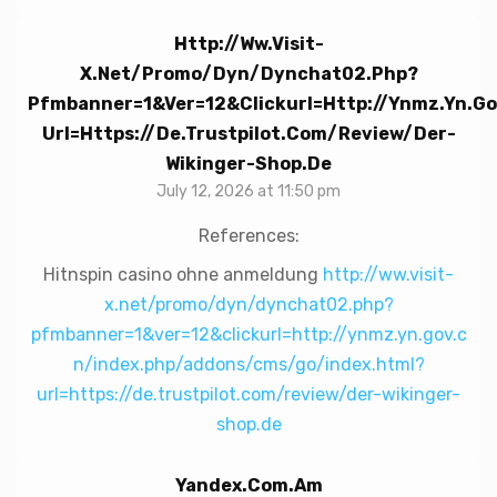
Http://ww.visit-
X.net/promo/dyn/dynchat02.php?
Pfmbanner=1&ver=12&clickurl=http://ynmz.yn.g
Url=https://de.trustpilot.com/review/der-
Wikinger-Shop.de
July 12, 2026 at 11:50 pm
References:
Hitnspin casino ohne anmeldung
http://ww.visit-
x.net/promo/dyn/dynchat02.php?
pfmbanner=1&ver=12&clickurl=http://ynmz.yn.gov.c
n/index.php/addons/cms/go/index.html?
url=https://de.trustpilot.com/review/der-wikinger-
shop.de
Yandex.com.am