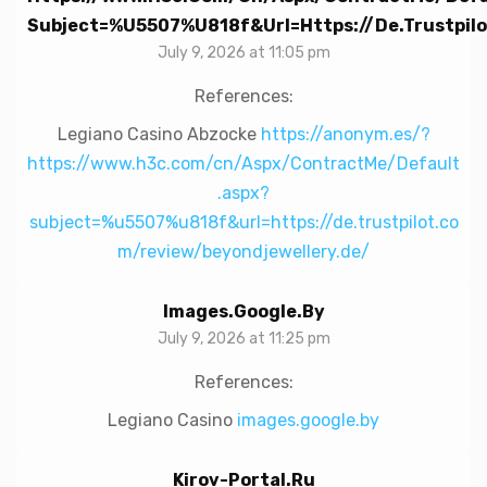
Subject=%u5507%u818f&url=https://de.trustpil
July 9, 2026 at 11:05 pm
References:
Legiano Casino Abzocke
https://anonym.es/?
https://www.h3c.com/cn/Aspx/ContractMe/Default
.aspx?
subject=%u5507%u818f&url=https://de.trustpilot.co
m/review/beyondjewellery.de/
Images.google.by
July 9, 2026 at 11:25 pm
References:
Legiano Casino
images.google.by
Kirov-Portal.ru