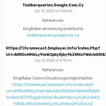
Toolbarqueries.google.com.cy
July 12, 2026 at 4:58 am
References:
KingMaker einzahlung kreditkarte
toolbarqueries.google.com.cy
Https://chromecast.smplayer.info/index.php?
Url=aHR0cHM6Ly9ieWJpby5jby9kZWVuYWdvbGRl&t
July 12, 2026 at 5:18 am
References:
KingMaker Casino Einzahlungsmöglichkeiten
https://chromecast.smplayer.info/index.php?
url=aHR0cHM6Ly9ieWJpby5jby9kZWVuYWdvbGRl&tit
le=QmlnIEJ1Y2sgQnVubnk=&subtitles=Ly9jaHJvbWVj
YXN0LnNtcGxheWVyLmluZm8vc2FtcGxlLnZ