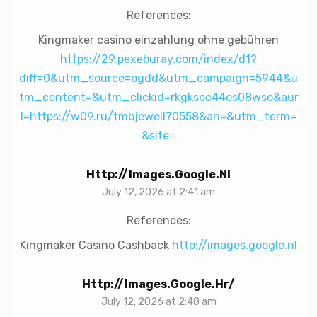
References:
Kingmaker casino einzahlung ohne gebühren
https://29.pexeburay.com/index/d1?
diff=0&utm_source=ogdd&utm_campaign=5944&u
tm_content=&utm_clickid=rkgksoc44os08wso&aur
l=https://w09.ru/tmbjewell70558&an=&utm_term=
&site=
Http://images.google.nl
July 12, 2026 at 2:41 am
References:
Kingmaker Casino Cashback
http://images.google.nl
Http://images.google.hr/
July 12, 2026 at 2:48 am