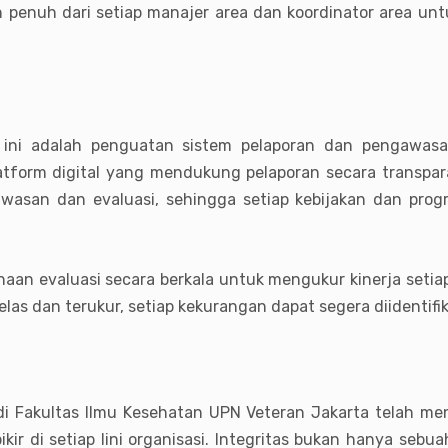
penuh dari setiap manajer area dan koordinator area un
 ini adalah penguatan sistem pelaporan dan pengawasan 
form digital yang mendukung pelaporan secara transpara
asan dan evaluasi, sehingga setiap kebijakan dan prog
naan evaluasi secara berkala untuk mengukur kinerja setia
as dan terukur, setiap kekurangan dapat segera diidentifika
di Fakultas Ilmu Kesehatan UPN Veteran Jakarta telah men
ir di setiap lini organisasi. Integritas bukan hanya sebua