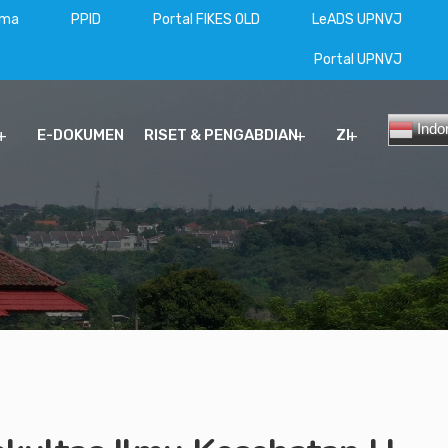
ama
PPID
Portal FIKES OLD
LeADS UPNVJ
Portal UPNVJ
Indo
E-DOKUMEN
RISET & PENGABDIAN
ZI