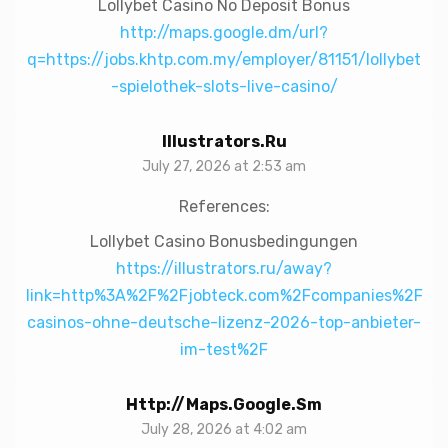
Lollybet Casino No Deposit Bonus
http://maps.google.dm/url?
q=https://jobs.khtp.com.my/employer/81151/lollybet
-spielothek-slots-live-casino/
Illustrators.ru
July 27, 2026 at 2:53 am
References:
Lollybet Casino Bonusbedingungen
https://illustrators.ru/away?
link=http%3A%2F%2Fjobteck.com%2Fcompanies%2F
casinos-ohne-deutsche-lizenz-2026-top-anbieter-
im-test%2F
Http://maps.google.sm
July 28, 2026 at 4:02 am