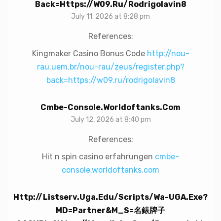
Back=https://w09.ru/rodrigolavin8
July 11, 2026 at 8:28 pm
References:
Kingmaker Casino Bonus Code
http://nou-
rau.uem.br/nou-rau/zeus/register.php?
back=https://w09.ru/rodrigolavin8
Cmbe-Console.worldoftanks.com
July 12, 2026 at 8:40 pm
References:
Hit n spin casino erfahrungen
cmbe-
console.worldoftanks.com
Http://listserv.uga.edu/scripts/wa-UGA.exe?
MD=partner&M_S=名錶牌子