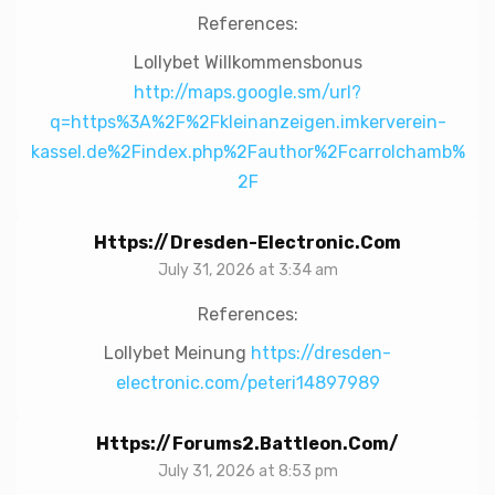
References:
Lollybet Willkommensbonus
http://maps.google.sm/url?
q=https%3A%2F%2Fkleinanzeigen.imkerverein-
kassel.de%2Findex.php%2Fauthor%2Fcarrolchamb%
2F
Https://dresden-Electronic.com
July 31, 2026 at 3:34 am
References:
Lollybet Meinung
https://dresden-
electronic.com/peteri14897989
Https://forums2.battleon.com/
July 31, 2026 at 8:53 pm