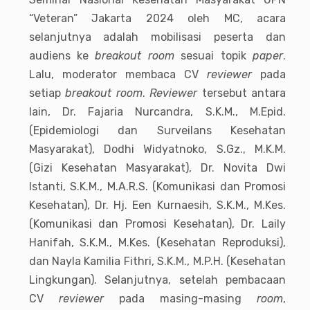
“Veteran” Jakarta 2024 oleh MC, acara
selanjutnya adalah mobilisasi peserta dan
audiens ke
breakout room
sesuai topik
paper
.
Lalu, moderator membaca CV
reviewer
pada
setiap
breakout room
.
Reviewer
tersebut antara
lain, Dr. Fajaria Nurcandra, S.K.M., M.Epid.
(Epidemiologi dan Surveilans Kesehatan
Masyarakat), Dodhi Widyatnoko, S.Gz., M.K.M.
(Gizi Kesehatan Masyarakat), Dr. Novita Dwi
Istanti, S.K.M., M.A.R.S. (Komunikasi dan Promosi
Kesehatan), Dr. Hj. Een Kurnaesih, S.K.M., M.Kes.
(Komunikasi dan Promosi Kesehatan), Dr. Laily
Hanifah, S.K.M., M.Kes. (Kesehatan Reproduksi),
dan Nayla Kamilia Fithri, S.K.M., M.P.H. (Kesehatan
Lingkungan). Selanjutnya, setelah pembacaan
CV
reviewer
pada masing-masing
room
,