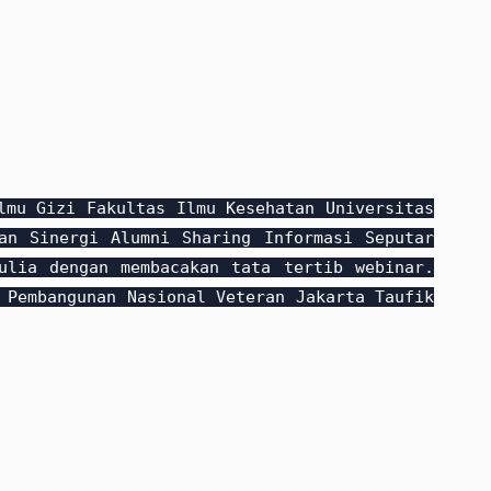
lmu Gizi Fakultas Ilmu Kesehatan Universitas
an Sinergi Alumni Sharing Informasi Seputar
ulia dengan membacakan tata tertib webinar.
 Pembangunan Nasional Veteran Jakarta Taufik