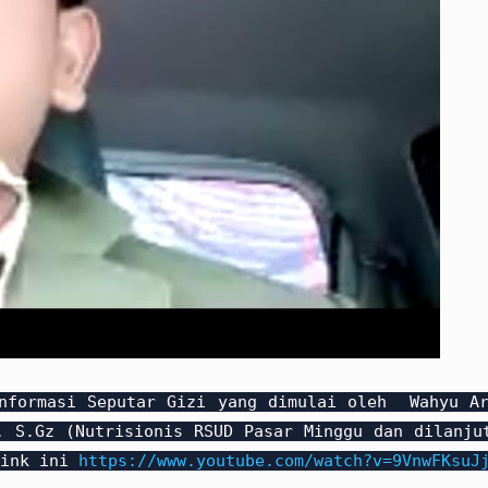
Informasi Seputar Gizi yang dimulai oleh Wahyu A
, S.Gz (Nutrisionis RSUD Pasar Minggu dan dilanju
link ini
https://www.youtube.com/watch?v=9VnwFKsuJ