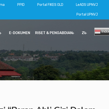
ama
PPID
Portal FIKES OLD
LeADS UPNVJ
Portal UPNVJ
Indo
E-DOKUMEN
RISET & PENGABDIAN
ZI