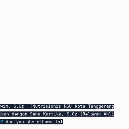
rwim, S.Gz (Nutrisionis RSU Kota Tanggerang
tkan dengan Sena Kartika, S.Gz (Relawan Ahli
jM
dan youtube dibawa ini