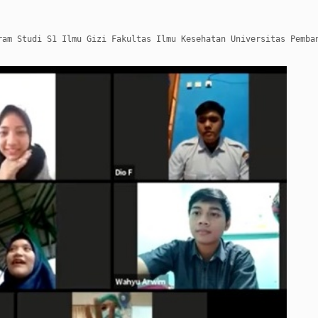
ram Studi S1 Ilmu Gizi Fakultas Ilmu Kesehatan Universitas Pemba