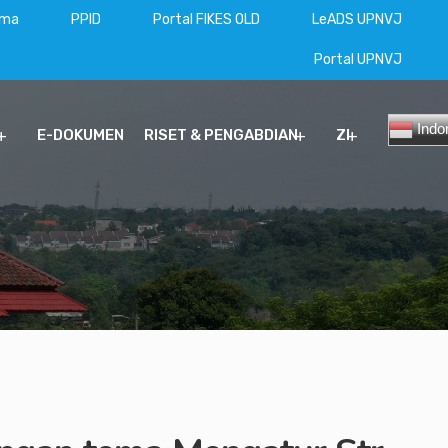
ama
PPID
Portal FIKES OLD
LeADS UPNVJ
Portal UPNVJ
Indo
E-DOKUMEN
RISET & PENGABDIAN
ZI