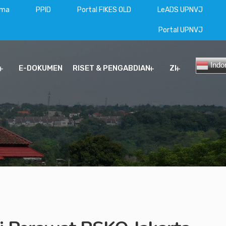
ama
PPID
Portal FIKES OLD
LeADS UPNVJ
Portal UPNVJ
Indo
E-DOKUMEN
RISET & PENGABDIAN
ZI