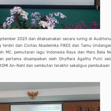
tember 2023 dan dilaksanakan secara luring di Auditorium
ang terdiri dari Civitas Akademika FIKES dan Tamu Undanga
h MC, pemutaran lagu Indonesia Raya dan Mars Bela Neg
n pertama disampaikan oleh Ghyffara Agathy Putri se
SMI An-Nahl dan sambutan terakhir sekaligus pembukaan se