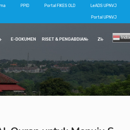
ama
PPID
Portal FIKES OLD
LeADS UPNVJ
Portal UPNVJ
Indo
E-DOKUMEN
RISET & PENGABDIAN
ZI