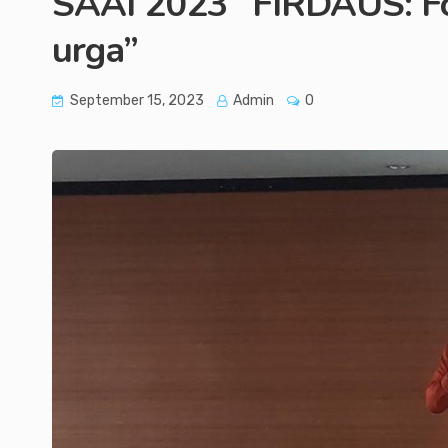
SAAI 2023 “FIRDAUS: Fo
urga”
September 15, 2023
Admin
0