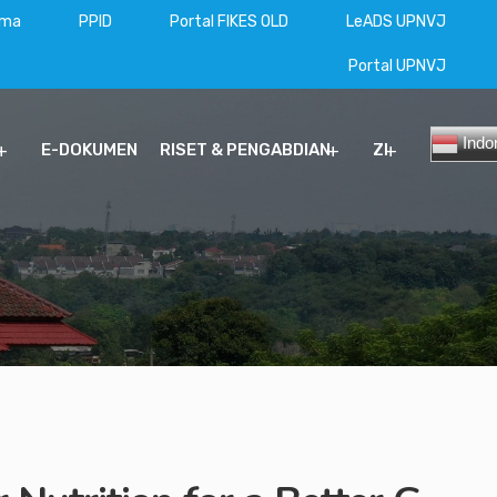
ama
PPID
Portal FIKES OLD
LeADS UPNVJ
Portal UPNVJ
Indo
E-DOKUMEN
RISET & PENGABDIAN
ZI