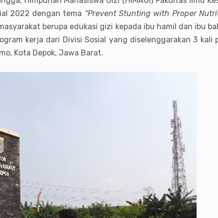
bangga, Himpunan Mahasiswa Gizi (HIMAGI) Fakultas Ilmu K
osial 2022 dengan tema
“
Prevent Stunting with Proper Nutri
asyarakat berupa edukasi gizi kepada ibu hamil dan ibu b
ram kerja dari Divisi Sosial yang diselenggarakan 3 kali
mo, Kota Depok, Jawa Barat.