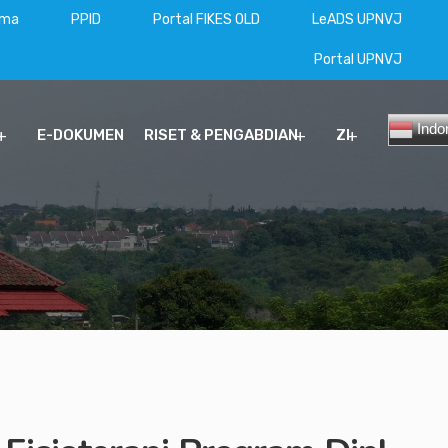
ama
PPID
Portal FIKES OLD
LeADS UPNVJ
Portal UPNVJ
Indo
E-DOKUMEN
RISET & PENGABDIAN
ZI