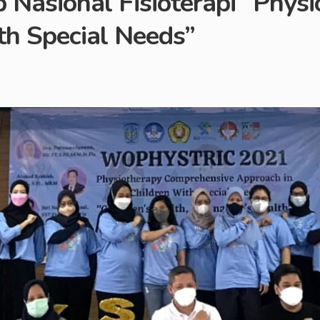
Nasional Fisioterapi “Phys
th Special Needs”