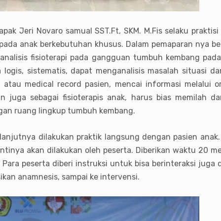
k Jeri Novaro samual SST.Ft, SKM. M.Fis selaku praktisi
pada anak berkebutuhan khusus. Dalam pemaparan nya beli
 analisis fisioterapi pada gangguan tumbuh kembang pa
a logis, sistematis, dapat menganalisis masalah situasi 
n atau medical record pasien, mencai informasi melalui
n juga sebagai fisioterapis anak, harus bias memilah 
ngan ruang lingkup tumbuh kembang.
lanjutnya dilakukan praktik langsung dengan pasien anak.
tinya akan dilakukan oleh peserta. Diberikan waktu 20 me
ra peserta diberi instruksi untuk bisa berinteraksi juga 
sikan anamnesis, sampai ke intervensi.