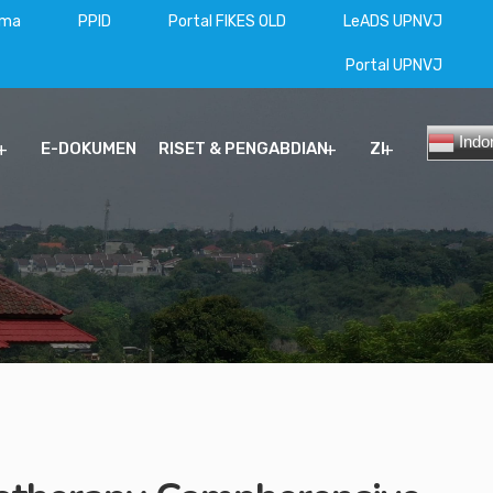
ama
PPID
Portal FIKES OLD
LeADS UPNVJ
Portal UPNVJ
Indo
E-DOKUMEN
RISET & PENGABDIAN
ZI