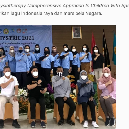
ysiotherapy Compherensive Approach In Children With Spe
kan lagu Indonesia raya dan mars bela Negara.