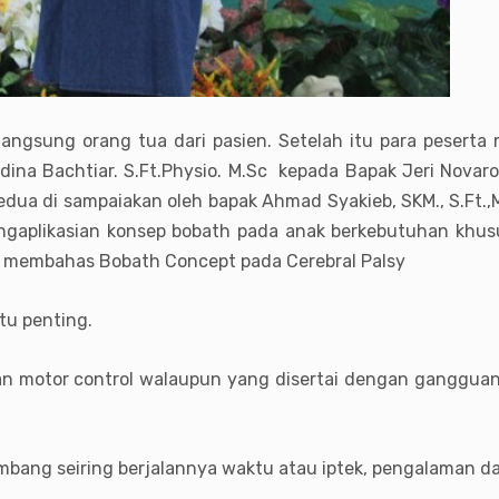
angsung orang tua dari pasien. Setelah itu para peserta
hdina Bachtiar. S.Ft.Physio. M.Sc kepada Bapak Jeri Novaro
dua di sampaiakan oleh bapak Ahmad Syakieb, SKM., S.Ft.,MKM
ngaplikasian konsep bobath pada anak berkebutuhan khus
au membahas Bobath Concept pada Cerebral Palsy
tu penting.
n motor control walaupun yang disertai dengan gangguan 
mbang seiring berjalannya waktu atau iptek, pengalaman da