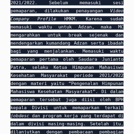
2021/2022. Sebelum memasuki sesi
pemaparan, dilakukan penayangan
Video
Company Profile
HMKM
.
Karena sudah
memasuki waktu untuk Adzan, maka MC
mengarahkan untuk break sejenak dan
mendengarkan kumandang Adzan serta ibadah
bagi yang menjalankan. Memasuki waktu
pemaparan pertama oleh Saudara Junianto
Patra, selaku Ketua Himpunan Mahasiswa
Kesehatan Masyarakat periode 2021/2022
dengan materi yaitu “Pengenalan Himpunan
Mahasiswa Kesehatan Masyarakat”. Di dalam
pemaparan tersebut juga diisi oleh BPH
kepala Divisi untuk memaparkan terkait
jobdesc
dan program kerja yang terdapat di
dalam divisi masing-masing. Setelah itu,
dilanjutkan dengan pembacaan pembagian