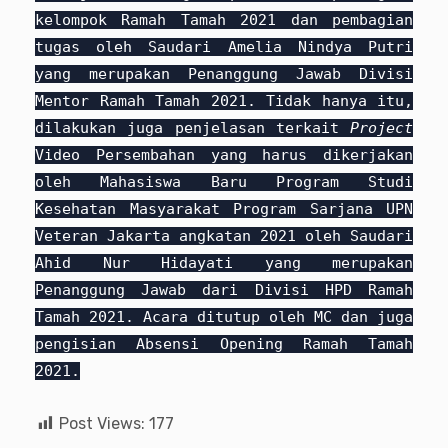
kelompok Ramah Tamah 2021 dan pembagian
tugas oleh Saudari Amelia Nindya Putri
yang merupakan Penanggung Jawab Divisi
Mentor Ramah Tamah 2021. Tidak hanya itu,
dilakukan juga penjelasan terkait
Project
Video Persembahan yang harus dikerjakan
oleh Mahasiswa Baru Program Studi
Kesehatan Masyarakat Program Sarjana UPN
Veteran Jakarta angkatan 2021 oleh Saudari
Ahid Nur Hidayati yang merupakan
Penanggung Jawab dari Divisi HPD Ramah
Tamah 2021. Acara ditutup oleh MC dan juga
pengisian Absensi Opening Ramah Tamah
2021.
Post Views:
177