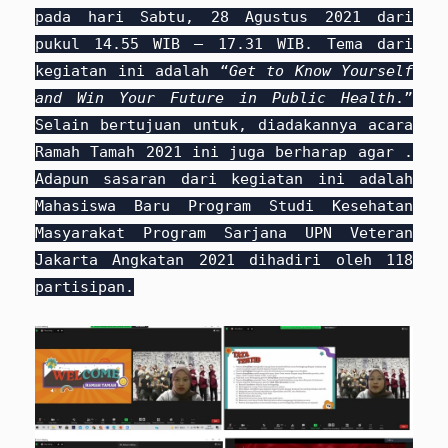
pada hari Sabtu, 28 Agustus 2021 dari
pukul 14.55 WIB — 17.31 WIB. Tema dari
kegiatan ini adalah “
Get to Know Yourself
and Win Your Future in Public Health
.”
Selain bertujuan untuk, diadakannya acara
Ramah Tamah 2021 ini juga berharap agar .
Adapun sasaran dari kegiatan ini adalah
Mahasiswa Baru Program Studi Kesehatan
Masyarakat Program Sarjana UPN Veteran
Jakarta Angkatan 2021 dihadiri oleh 118
partisipan.