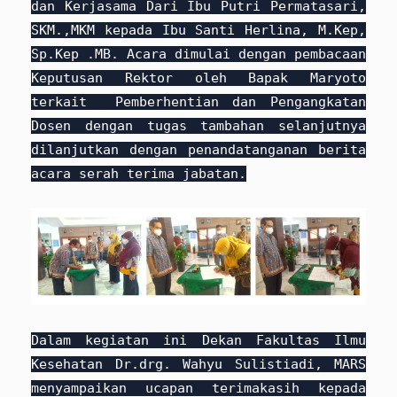
dan Kerjasama Dari Ibu Putri Permatasari,
SKM.,MKM kepada Ibu Santi Herlina, M.Kep,
Sp.Kep .MB. Acara dimulai dengan pembacaan
Keputusan Rektor oleh Bapak Maryoto
terkait Pemberhentian dan Pengangkatan
Dosen dengan tugas tambahan selanjutnya
dilanjutkan dengan penandatanganan berita
acara serah terima jabatan.
Dalam kegiatan ini Dekan Fakultas Ilmu
Kesehatan Dr.drg. Wahyu Sulistiadi, MARS
menyampaikan ucapan terimakasih kepada