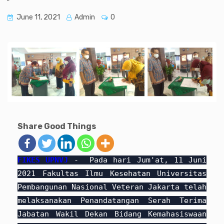
June 11, 2021
Admin
0
Share Good Things
FIKES UPNVJ
- Pada hari Jum'at, 11 Juni
2021 Fakultas Ilmu Kesehatan Universitas
Pembangunan Nasional Veteran Jakarta telah
melaksanakan Penandatangan Serah Terima
Jabatan Wakil Dekan Bidang Kemahasiswaan