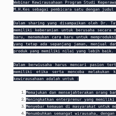
Webinar Kewirausahaan Program Studi Keperaw
M.H.Kes sebagai pembicara satu dengan judul
Dalam sharing yang disampaikan oleh Dr. Ta
memiliki keberanian untuk berusaha secara 
baru, menemukan cara baru untuk memproduks
yang tetap ada sepanjang jaman, menjual da
produk yang memiliki nilai yang lebih baik.
Dalam berwiusaha harus mencari pasion ter
memiliki etika serta mencoba melakukan k
kewirausahaan adalah untuk :
Memajukan dan mensejahterakan orang ba
Meningkatkan enterprenur yang memiliki
Menyebar kemauan di masyarakat untuk m
Menumbuhkan semangat wirausaha, dengan