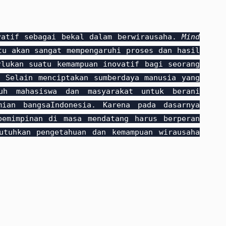
vatif sebagai bekal dalam berwirausaha.
Mind
u akan sangat mempengaruhi proses dan hasil
rlukan suatu kemampuan inovatif bagi seorang
 Selain menciptakan sumberdaya manusia yang
uh mahasiswa dan masyarakat untuk berani
mian bangsaIndonesia. Karena pada dasarnya
pemimpinan di masa mendatang harus berperan
utuhkan pengetahuan dan kemampuan wirausaha