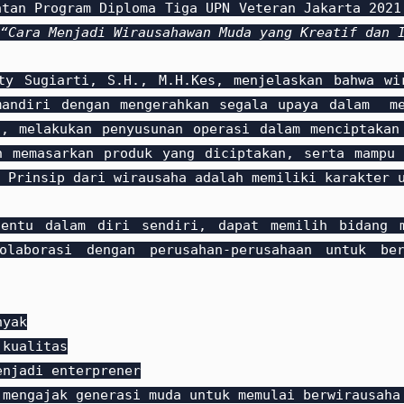
atan Program Diploma Tiga UPN Veteran Jakarta 2021
“Cara Menjadi Wirausahawan Muda yang Kreatif dan 
ty Sugiarti, S.H., M.H.Kes, menjelaskan bahwa wi
mandiri dengan mengerahkan segala upaya dalam me
i, melakukan penyusunan operasi dalam menciptakan
n memasarkan produk yang diciptakan, serta mampu 
 Prinsip dari wirausaha adalah memiliki karakter 
tentu dalam diri sendiri, dapat memilih bidang 
olaborasi dengan perusahan-perusahaan untuk be
nyak
 kualitas
enjadi enterprener
 mengajak generasi muda untuk memulai berwirausaha