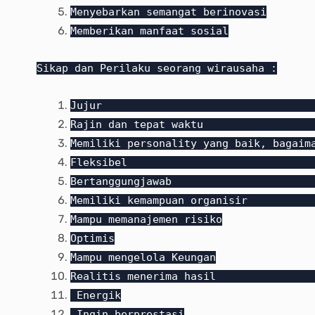
Menyebarkan semangat berinovasi
Memberikan manfaat sosial
Sikap dan Perilaku seorang wirausaha :
Ju
Rajin dan tepat wa
Memiliki personality yang baik, ba
Fleks
Bertanggun
Memiliki kemampuan or
Mampu memanajemen risiko
Optimis
Mampu mengelola Keungan
Realitis meneri
Energik
Ingin berprestasi