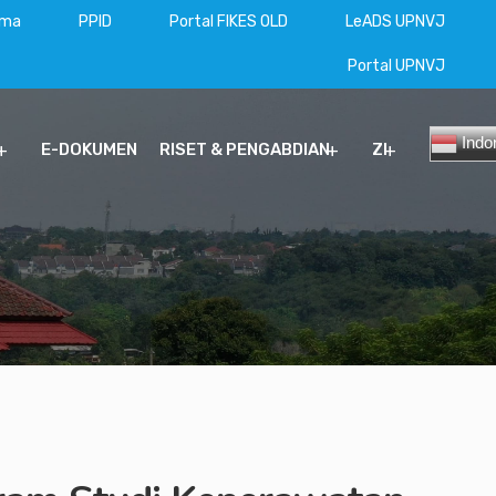
ama
PPID
Portal FIKES OLD
LeADS UPNVJ
Portal UPNVJ
Indo
E-DOKUMEN
RISET & PENGABDIAN
ZI