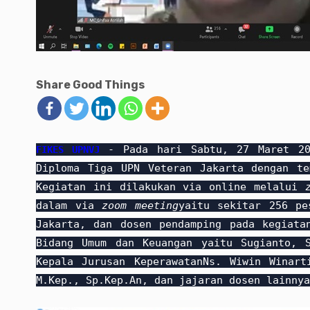
Share Good Things
- Pada hari Sabtu, 27 Maret 202
FIKES UPNVJ
Diploma Tiga UPN Veteran Jakarta dengan 
Kegiatan ini dilakukan via online melalui
dalam via
zoom meeting
yaitu sekitar 256 pe
Jakarta, dan dosen pendamping pada kegiata
Bidang Umum dan Keuangan yaitu Sugianto, 
Kepala Jurusan KeperawatanNs. Wiwin Winart
M.Kep., Sp.Kep.An, dan jajaran dosen lainnya