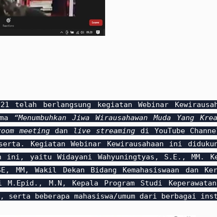
1 telah berlangsung kegiatan Webinar Kewirausah
tema
“Menumbuhkan Jiwa Wirausahawan Muda Yang Kre
zoom meeting
dan
live streaming
di YouTube Channe
serta. Kegiatan Webinar Kewirausahaan ini diduku
n ini, yaitu Widayani Wahyuningtyas, S.E., MM. K
SE, MM, Wakil Dekan Bidang Kemahasiswaan dan Ker
i M.Epid., M.N, Kepala Program Studi Keperawata
, serta beberapa mahasiswa/umum dari berbagai ins