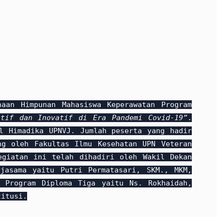
aan Himpunan Mahasiswa Keperawatan Program
atif dan Inovatif di Era Pandemi Covid-19”
.
l Himadika UPNVJ. Jumlah peserta yang hadir
ng oleh Fakultas Ilmu Kesehatan UPN Veteran
egiatan ini telah dihadiri oleh Wakil Dekan
jasama yaitu Putri Permatasari, SKM., MKM,
n Program Diploma Tiga yaitu Ns. Rokhaidah,
titusi.