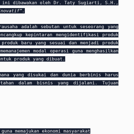
 ini dibawakan oleh Dr. Taty Sugiarti, S.H.,
Inovatif”.
rausaha adalah sebutan untuk seseorang yang
ncangkup kepintaran mengidentifikasi produk
 produk baru yang sesuai dan menjadi produk
memanajemen modal operasi guna menghasilkan
untuk produk yang dibuat.
mana yang disukai dan dunia berbinis harus
rtahan dalam bisnis yang dijalani. Tujuan
 guna memajukan ekonomi masyarakat