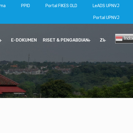
ama
PPID
Portal FIKES OLD
LeADS UPNVJ
Portal UPNVJ
Indo
E-DOKUMEN
RISET & PENGABDIAN
ZI