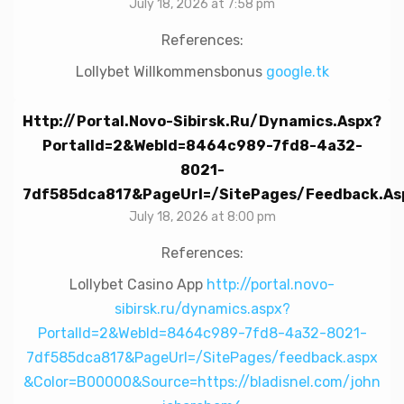
July 18, 2026 at 7:58 pm
References:
Lollybet Willkommensbonus
google.tk
Http://portal.novo-Sibirsk.ru/dynamics.aspx?
PortalId=2&WebId=8464c989-7fd8-4a32-
8021-
7df585dca817&PageUrl=/SitePages/feedback.as
July 18, 2026 at 8:00 pm
References:
Lollybet Casino App
http://portal.novo-
sibirsk.ru/dynamics.aspx?
PortalId=2&WebId=8464c989-7fd8-4a32-8021-
7df585dca817&PageUrl=/SitePages/feedback.aspx
&Color=B00000&Source=https://bladisnel.com/john