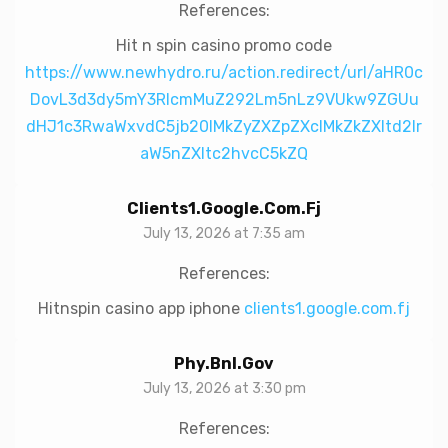
References:
Hit n spin casino promo code
https://www.newhydro.ru/action.redirect/url/aHR0c
DovL3d3dy5mY3RlcmMuZ292Lm5nLz9VUkw9ZGUu
dHJ1c3RwaWxvdC5jb20lMkZyZXZpZXclMkZkZXItd2lr
aW5nZXItc2hvcC5kZQ
Clients1.google.com.fj
July 13, 2026 at 7:35 am
References:
Hitnspin casino app iphone
clients1.google.com.fj
Phy.bnl.gov
July 13, 2026 at 3:30 pm
References: