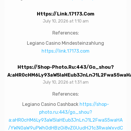
Https://link.17173.com
July 10, 2026 at 1:10 am
References:
Legiano Casino Mindesteinzahlung
https://link.17173.com
Https://shop-Photo.ru:443/go_shou?
A:aHR0cHM6Ly93aW5laHEub3JnLnJ1L2FwaS5waH
July 10, 2026 at 1:31 am
References:
Legiano Casino Cashback
https://shop-
photo.ru:443/go_shou?
a:aHR0cHM6Ly93aW5laHEub3JnLnJ1L2FwaS5waHA
/YWN0aW9uPWh0dHBzOi8vZGUudHJ1c3RwaWxvdC