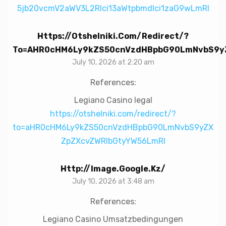
5jb20vcmV2aWV3L2Rlci13aWtpbmdlci1zaG9wLmRl
Https://otshelniki.com/redirect/?
To=aHR0cHM6Ly9kZS50cnVzdHBpbG90LmNvbS9y
July 10, 2026 at 2:20 am
References:
Legiano Casino legal
https://otshelniki.com/redirect/?
to=aHR0cHM6Ly9kZS50cnVzdHBpbG90LmNvbS9yZX
ZpZXcvZWRlbGtyYW56LmRl
Http://image.google.kz/
July 10, 2026 at 3:48 am
References:
Legiano Casino Umsatzbedingungen