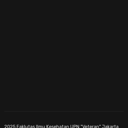
2025 Faklutas Ilmu Kesehatan UPN "Veteran" Jakarta