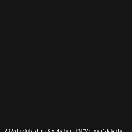
2025 Faklutas Ilmu Kesehatan UPN "Veteran" Jakarta